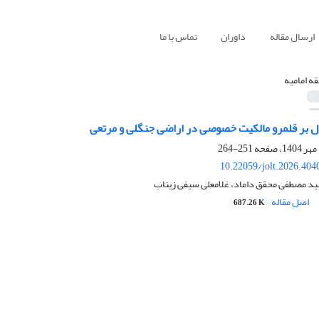
ارسال مقاله
داوران
تماس با ما
قه امامیه
ال بر قلمرو مالکیت خصوصی در اراضی جنگلی و مرتعی
251-264
10.22059/jolt.2026.40
ید مصطفی محقق داماد، غلامعلی سیفی زیناب
اصل مقاله
687.26 K