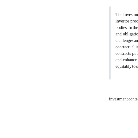
The Investmen
investor proc
bodies. In th
and obligatio
challenges an
contractual i
contracts, pu
and enhance t
equitably to s
investment contr