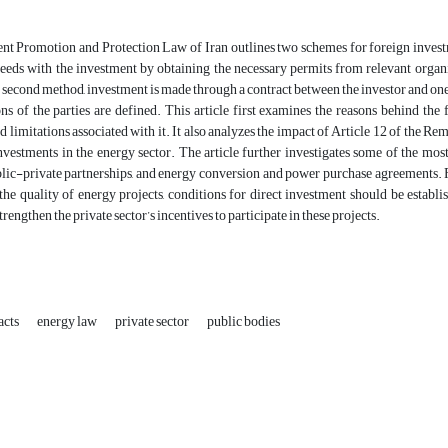
t Promotion and Protection Law of Iran outlines two schemes for foreign investme
eeds with the investment by obtaining the necessary permits from relevant organi
e second method, investment is made through a contract between the investor and one
ns of the parties are defined. This article first examines the reasons behind the
d limitations associated with it. It also analyzes the impact of Article 12 of the Re
nvestments in the energy sector. The article further investigates some of the mos
blic-private partnerships, and energy conversion and power purchase agreements. Fin
he quality of energy projects, conditions for direct investment should be establ
trengthen the private sector’s incentives to participate in these projects.
acts
energy law
private sector
public bodies