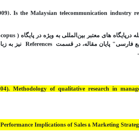
009).
Is the Malaysian telecommunication industry 
004). Methodology of qualitative research in mana
 Performance Implications of Sales & Marketing Strateg