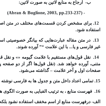
ب- ارجاع به منابع لاتین به صورت لاتین:
- (Abran & Buglione, 2003, pp.233-237)
12. برای مشخص کردن قسمت‌های مختلف در متن اصلی 
استفاده شود.
13. در متن مقاله عبارت‌هایی که بیان­گر خصوصیتی ا
غیر فارسی و یا... با این علامت “” آورده شوند.
14. نقل قول‌های مستقیم با علامت گیومه «» و نقل 
متنی، آورده خواهد شد. (نقل قول‌ها اگر از دو صف
صفحات اول و آخر علامت – گذاشته می‌شود.
15. تمامی اعداد داخل متن و جدول ها به فارسی نوشته شوند، و برای جداسازی اعداد از ممیز ( / ) ، مثال: 31/609 .
16. فهرست منابع ، به ترتیب الفبایی به صورت الگوی های زیر نگارش شوند(ابتدا منابع فارسی سپس زبان دوم با شماره گذاری مشترک):
الف- درفهرست منابع از اسم مخفف استفاده نشود بلکه 