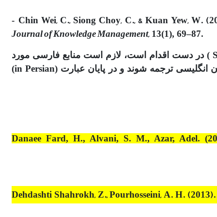
Chin Wei, C., Siong Choy, C., & Kuan Yew, W. (2
-
Journal of Knowledge Management,
13(1), 69–87.
17. با توجه به اینکه موضوع نمایه سازی مقالات این مجله درپایگاه های معتبر بین‌المللی به ویژه در پایگاه ( Scopus ) در دست اقدام است، لازم است منابع فارسی مورد
استفاده در داخل متن ، علاوه بر اشاره در قسمت "منابع فارسی" پایان مقاله، در قسمت References نیز به زبان انگلیسی ترجمه شوند و در پایان عبارت (in Persian)
Danaee Fard, H., Alvani, S. M., Azar, Adel. (2
Dehdashti Shahrokh, Z., Pourhosseini, A. H. (2013).