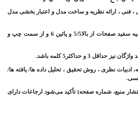
 ، فنی ، ارائه نظریه و ساخت مدل و اعتبار بخشی مدل
8. حداکثر تعداد صفحات مقاله 20 صفحه و حداکثر تعداد کلمات آن 6500 کلمه باشد. (طبق فایل قالب بندی- حاشیه سفید صفحات از بالا5/5 و پائین 6 و از سمت چپ و
، ادبیات نظری ، روش تحقیق ، تحلیل داده ها/ یافته ها/
یسی.
نتشار منبع، شماره صفحه) تأکید می‌شود ارجاعات دارای