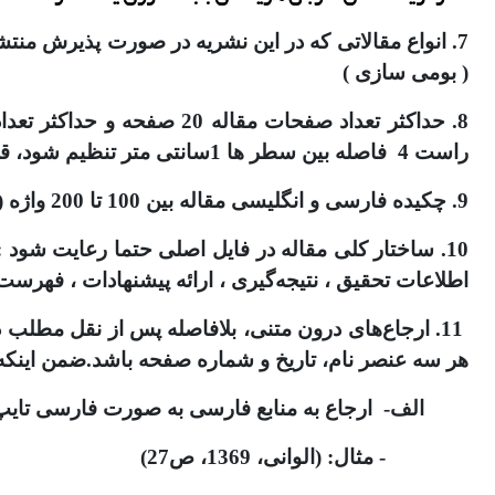
7. انواع مقالاتی که در این نشریه در صورت پذیرش من
( بومی سازی )
راست 4 فاصله بین سطر ها 1سانتی متر تنظیم شود، قلم متن بی نازنین 13 یا B Lotus 12.5 باشد)
9. چکیده فارسی و انگلیسی مقاله بین 100 تا 200 واژه (شامل هدف، روش وگردآوری اطلاعات و نتایج تحقیق) و کلید واژگان نیز حداقل 3 و حداکثر5 کلمه باشد.
10. ساختار کلی مقاله در فایل اصلی حتما رعایت شود : 
اطلاعات تحقیق ، نتیجه‌گیری ، ارائه پیشنهادات ، فهرست
11. ارجاع‌های درون متنی، بلافاصله پس از نقل مطلب
هر سه عنصر نام، تاریخ و شماره صفحه باشد.ضمن اینکه
الف- ارجاع به منابع فارسی به صورت فارسی تایپ
- مثال: (الوانی، 1369، ص27)