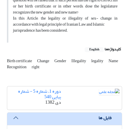
question will be raised that, if such person has the right to correct his
or her birth certificate, or in other words, dose the legislature
recognizes the new gender and new name?
In this Article, the legality or illegality of sex- change, in
accordance with legal principle of Iranian Law and Islamic
jurisprudence, has been considered.
کلیدواژه‌ها
English
Birth certificate
Change
Gender
Illegality
legality
Name
Recognition
right
دوره 1، شماره 5 - شماره
پیاپی 540
دی 1382
فایل ها