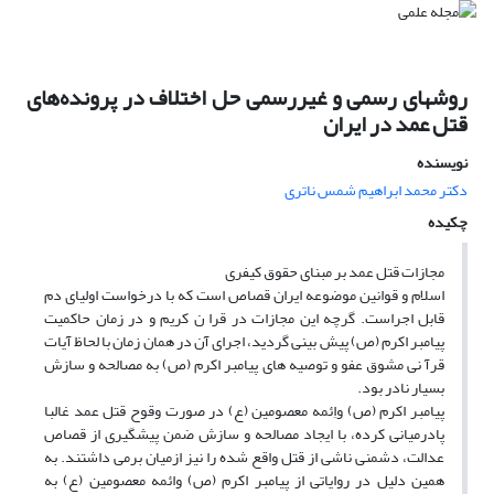
روشهای رسمی و غیررسمی حل اختلاف در پرونده‌های
قتل عمد در ایران
نویسنده
دکتر محمد ابراهیم شمس ناترى
چکیده
مجازات قتل عمد بر مبنای حقوق کیفری
اسلام و قوانین موضوعه ایران قصاص است که با درخواست اولیای دم
قابل اجراست. گرچه این مجازات در قرا ن کریم و در زمان حاکمیت
پیامبر اکرم (ص) پیش بینی گردید، اجرای آن در همان زمان با لحاظ آیات
قرآ نی مشوق عفو و توصیه های پیامبر اکرم (ص) به مصالحه و سازش
بسیار نادر بود.
پیامبر اکرم (ص) واِئمه معصومین (ع) در صورت وقوح قتل عمد غالبا
پادرمیانی کرده، با ایجاد مصالحه و سازش ضمن پیشگیری از قصاص
عدالت، دشمنی ناشی از قتل واقع شده را نیز ازمیان برمی داشتند. به
همین دلیل در روایاتی از پیامبر اکرم (ص) وائمه معصومین (ع) به