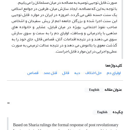
صورت قابل توجهی توصیه به مصالحه در میان مسلمانان را می یابیم.
با توجه به این که مصالحه، ایجاد سازش میان، طرفین در جوامع اسلامی
یک سنت حسنه تلقی می گردد، امروزه در ایران در موارد قابل توجهی
این سنت اجرا شده و بزرگان جامعه اعم از ریش سفیدان و اشخاص
صاحب نفوذ اجتماعی، بویژه در میان قبایل، عشایر و خانواده های
مذهبی با پادرمیانی و وساطت، اولیای دم را به سمت و سوی سازش
سوق می دهند و در نتیجه اقدامات آنان، قصاص قاتل، جای خود را به
گذشت معوق یا بلاعوض می دهد و در نتیجه عدالت ترمیمی به صورت
عملی و اجرایی در این موارد قابل اجراست.
کلیدواژه‌ها
اولیای دم
حل اختلاف
دیه
قاتل
قتل عمد
قصاص
عنوان مقاله
English
-
چکیده
English
Based on Sharia rulings the formal response of post revolutionary