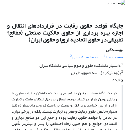
جایگاه قواعد حقوق رقابت در قراردادهای انتقال و
اجازه بهره برداری از حقوق مالکیت صنعتی (مطالع?
تطبیقی در حقوق اتحادیه اروپا و حقوق ایران)
نویسندگان
2
1
سعید حبیبا
محمد میرشمسی
1
دانشیار دانشکده حقوق و علوم سیاسی دانشگاه تهران
2
پژوهش‌گر مؤسسه حقوق تطبیقی
چکیده
در یک نگاه سطحی چنین به نظر می‌رسد که داشتن حق انحصاری با
رقابتی بودن بازار در تضاد بوده، اعمال این حق امکان رقابت و تجارت
آزاد را از بین خواهد برد. لکن واقعیت این است که وجود انحصار نه تنها
همواره ناقص حقوق رقابت و مضر به تجارت نیست، بلکه در برخی موارد
در تعامل با قواعد حقوق رقابت بوده و جمع این دو منافع تجاری و
اقتصادی جوامع و هم چنین رفاه اجتماعی را بهتر و بیش‌تر تأمین
می‌نماید. حق انحصاری ناشی از حقوق مالکیت فکری فی نفسه با حقوق