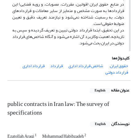
در منابع حقوق ایران (قوانین، مقررات، مصوبات، و رویه قضایی) این
قرارداد‌ها به صورت مشخص و متمایز از سایر معاملات و قرارداد‌های
دولت، به رسمیت شناخته نمی‌شود و نیازمند تعریف دقیق و تعیین
ضوابط حقوقی است.
در این تحقیق، ابتدا قرارداد دولتی تبیین و تعریف گردیده و سپس به
تاریخچه، اهمیت وکاربرد آن اشاره می‌شود و آنگاه شاخص‌‌های قرارداد
دولتی در ایران بحث می‌شود.
کلیدواژه‌ها
حقوق ایران.
شاخص قرارداد اداری
قرارداد
قرارداد اداری
قرارداد دولتی
عنوان مقاله
English
public contracts in Iran law: The survey of
specifications
نویسندگان
English
1
2
Ezatollah Araqi
Mohammad Habibzadeh