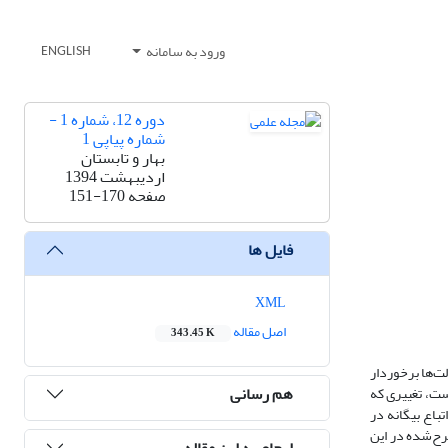
ورود به سامانه
ENGLISH
دوره 12، شماره 1 -
شماره پیاپی 1
بهار و تابستان
اردیبهشت 1394
صفحه
151-170
فایل ها
XML
اصل مقاله
343.45 K
ت‌ها برخوردار
هم رسانی
ست، تغییری که
باع بیگانه در
رح‌شده در این
ارجاع به این مقاله