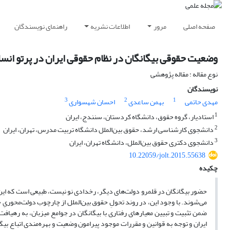
صفحه اصلی
مرور
اطلاعات نشریه
راهنمای نویسندگان
وضعیت حقوقی بیگانگان در نظام حقوقی ایران در پرتو انس
نوع مقاله : مقاله پژوهشی
نویسندگان
3
2
1
مهدی حاتمی
بهمن ساعدی
احسان شهسواری
1
استادیار، گروه حقوق، دانشگاه کردستان، سنندج، ایران
2
دانشجوی کارشناسی ارشد، حقوق بین‌الملل دانشگاه تربیت مدرس، تهران، ایران
3
دانشجوی دکتری حقوق بین‌الملل، دانشگاه تهران، ایران
10.22059/jolt.2015.55638
چکیده
حضور بیگانگان در قلمرو دولت‌های دیگر، رخدادی نو نیست، طبیعی است که این ح
می‌شوند. با وجود این، در روند تحولِ حقوق بین‌الملل از چارچوب دولت‌محوریِ 
ضمن تثبیت و تبیین معیارهای رفتاری با بیگانگان در جوامع میزبان، به رهیا
ایران و توجه به قوانین و مقررات موجود پیرامون وضعیت و بهره‌مندی اتباع بی