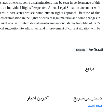
 states; otherwise some discriminations may be seen in performance of this
 an Individual Rights Perspective, Aliens Legal Situation encounter with
liens in host states, we see some human rights approach. Because of this
iled examination in the lights of current legal material and some changes in
nd Because of international sensitiveness about Islamic Republic of Iran’s
ical suggestions to adjustment and improvement of current situation will be
کلیدواژه‌ها
English
مراجع
دسترسی سریع
آخرین اخبار
صفحه اصلی