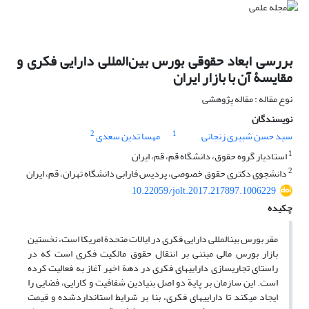
بررسی ابعاد حقوقی بورس بین‌المللی دارایی فکری و
مقایسۀ آن با بازار ایران
نوع مقاله : مقاله پژوهشی
نویسندگان
2
1
سید حسن شبیری زنجانی
مهسا تدین سعدی
1
استادیار گروه حقوق، دانشگاه قم، قم، ایران
2
دانشجوی دکتری حقوق خصوصی، پردیس فارابی دانشگاه تهران، قم، ایران
10.22059/jolt.2017.217897.1006229
چکیده
مقر بورس بین­المللی دارایی فکری در ایالات متحدة امریکا است، نخستین
بازار بورس مالی مبتنی بر انتقال حقوق مالکیت فکری است که در
راستای تجاری­سازی دارایی­های فکری در دهة اخیر آغاز به فعالیت کرده
است. این سازمان بر پایة دو اصل بنیادین شفافیت و کارایی، فضایی را
ایجاد می­کند تا دارایی­های فکری، بنا بر شرایط استانداردشده و قیمت