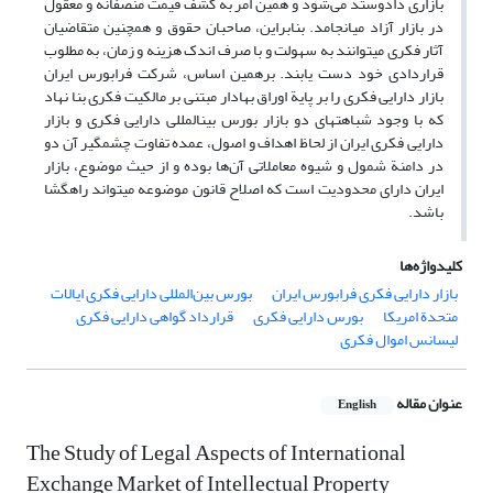
بازاری دادوستد می‌شود و همین امر به کشف قیمت منصفانه و معقول
در بازار آزاد می­انجامد. بنابراین، صاحبان حقوق و همچنین متقاضیان
آثار فکری می­توانند به سهولت و با صرف اندک هزینه و زمان، به مطلوب
قراردادی خود دست یابند. برهمین اساس، شرکت فرابورس ایران
بازار دارایی فکری را بر پایة اوراق بهادار مبتنی بر مالکیت فکری بنا نهاد
که با وجود شباهت­های دو بازار بورس بین­المللی دارایی فکری و بازار
دارایی فکری ایران از لحاظ اهداف و اصول، عمده تفاوت چشمگیر آن دو
در دامنة شمول و شیوه معاملاتی آن‌ها بوده و از حیث موضوع، بازار
ایران دارای محدودیت است که اصلاح قانون موضوعه می­تواند راه­گشا
باشد.
کلیدواژه‌ها
بازار دارایی فکری فرابورس ایران
بورس بین‌المللی دارایی فکری ایالات
متحدة امریکا
بورس دارایی فکری
قرارداد گواهی دارایی فکری
لیسانس اموال فکری
عنوان مقاله
English
The Study of Legal Aspects of International
Exchange Market of Intellectual Property