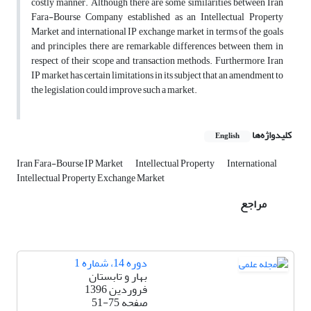
costly manner. Although there are some similarities between Iran
Fara-Bourse Company established as an Intellectual Property
Market and international IP exchange market in terms of the goals
and principles, there are remarkable differences between them in
respect of their scope and transaction methods. Furthermore, Iran
IP market has certain limitations in its subject that an amendment to
the legislation could improve such a market.
کلیدواژه‌ها
English
Iran Fara-Bourse IP Market
Intellectual Property
International
Intellectual Property Exchange Market
مراجع
دوره 14، شماره 1
بهار و تابستان
فروردین 1396
صفحه
51-75