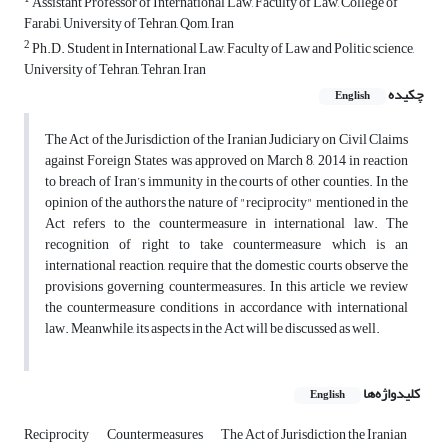
Assistant Professor of International Law, Faculty of Law, College of
Farabi, University of Tehran, Qom, Iran
2
Ph.D. Student in International Law, Faculty of Law and Politic science,
University of Tehran, Tehran, Iran
چکیده
English
The Act of the Jurisdiction of the Iranian Judiciary on Civil Claims
against Foreign States was approved on March 8, 2014 in reaction
to breach of Iran’s immunity in the courts of other counties. In the
opinion of the authors the nature of "reciprocity" mentioned in the
Act refers to the countermeasure in international law. The
recognition of right to take countermeasure which is an
international reaction, require that the domestic courts observe the
provisions governing countermeasures. In this article we review
the countermeasure conditions in accordance with international
law. Meanwhile, its aspects in the Act will be discussed as well.
کلیدواژه‌ها
English
Reciprocity
Countermeasures
The Act of Jurisdiction the Iranian