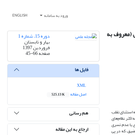
ورود به سامانه
ENGLISH
ی (معروف به
دوره 15، شماره 1
بهار و تابستان
فروردین 1397
صفحه
45-66
فایل ها
XML
اصل مقاله
525.13 K
 استثنای تقلب
هم رسانی
اکثر نظام‌های
ی یا عدم تسری
ارجاع به این مقاله
مضیق، که در پی