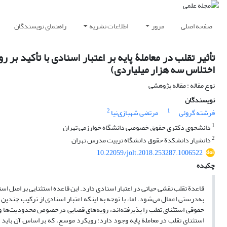
صفحه اصلی
مرور
اطلاعات نشریه
راهنمای نویسندگان
تأثیر تقلب در معاملۀ پایه بر اعتبار اسنادی با تأکید بر
اختلاس سه هزار میلیاردی)
نوع مقاله : مقاله پژوهشی
نویسندگان
2
1
فرشته گروئی
مرتضی شهبازی‌نیا
1
دانشجوی دکتری حقوق خصوصی دانشگاه خوارزمی تهران
2
دانشیار دانشکدة حقوق دانشگاه تربیت مدرس تهران
10.22059/jolt.2018.253287.1006522
چکیده
قاعدة تقلب نقشی حیاتی در اعتبار اسنادی دارد. این قاعده استثنایی بر اصل اس
به‌درستی اعمال می‌شود. اما، با توجه به اینکه اعتبار اسنادی از ترکیب چندین
حقوقی استثنای تقلب را پذیرفته‌اند، رویه‌های قضایی درخصوص محدودیت‌ها و 
استثنای تقلب در معاملة پایه وجود دارد: رویکرد موسع، که بر اساس آن باید دا