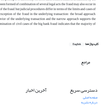
been formed of combination of several legal acts, the fraud may also occur in
 the fraud, but judicial procedures differ in terms of the limits and cases of
exception of the fraud in the underlying transaction: the broad approach,
avior of the underlying transaction and the narrow approach supports the
ination of civil cases of the big bank fraud indicates that the majority of
کلیدواژه‌ها
English
مراجع
دسترسی سریع
آخرین اخبار
صفحه اصلی
درباره نشریه