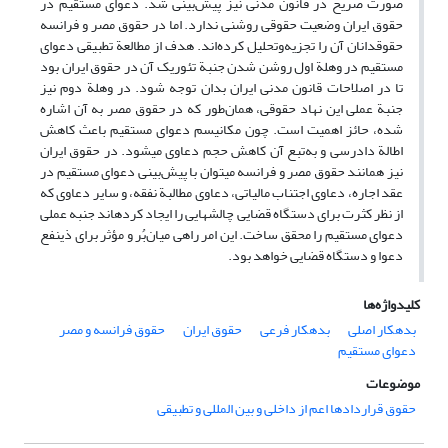
صورت صریح در قانون مدنی نیز پیش‌بینی شد. دعوای مستقیم در
حقوق ایران وضعیت حقوقی روشنی ندارد. اما در حقوق مصر و فرانسه
حقوقدانان آن را تجزیه‌وتحلیل کرده‌اند. هدف از مطالعة تطبیقی دعوای
مستقیم در وهلة اول روشن شدن جنبة تئوریک آن در حقوق ایران بود
تا در اصلاحات قانون مدنی ایران بدان توجه شود. در وهلة دوم نیز
جنبة عملی این نهاد حقوقی، همان‌طور که در حقوق مصر به آن اشاره
شده، حائز اهمیت است. چون مکانیسم دعوای مستقیم باعث کاهش
اطالة دادرسی و به‌تبع آن کاهش حجم دعاوی می‏شود. در حقوق ایران
نیز همانند حقوق مصر و فرانسه می‏توان با پیش‌بینی دعوای مستقیم در
عقد اجاره، دعاوی اجتناب مالیاتی، دعاوی مطالبة نفقه، و سایر دعاوی که
از نظر کثرت برای دستگاه قضایی چالش‏هایی را ایجاد کرده‏اند جنبه عملی
دعوای مستقیم را محقق ساخت. این امر راهی میان‌بُر و مؤثر برای ذی‏نفع
دعوا و دستگاه قضایی خواهد بود.
کلیدواژه‌ها
بدهکار اصلی
بدهکار فرعی
حقوق ایران
حقوق فرانسه و مصر
دعوای مستقیم
موضوعات
حقوق قراردادها اعم از داخلی و بین المللی و تطبیقی