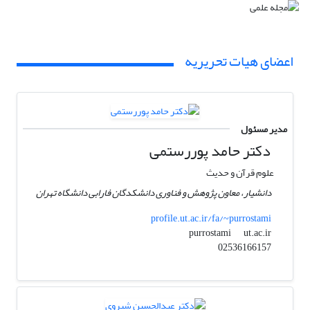
اعضای هیات تحریریه
مدیر مسئول
دکتر حامد پوررستمی
علوم قرآن و حدیث
دانشیار، معاون پژوهش و فناوری دانشکدگان فارابی دانشگاه تهران
profile.ut.ac.ir/fa/~purrostami
ut.ac.ir
purrostami
02536166157