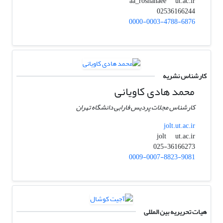
ut.ac.ir
aa_roshanaee
02536166244
0000-0003-4788-6876
کارشناس نشریه
محمد هادی کاویانی
کارشناس مجلات پردیس فارابی دانشگاه تهران
jolt.ut.ac.ir
ut.ac.ir
jolt
025-36166273
0009-0007-8823-9081
هیات تحریریه بین المللی