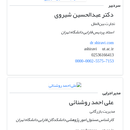
سردبیر
دکتر عبدالحسین شیروی
تجارت بین‌الملل
استاد پردیس فارابی دانشگاه تهران
dr.shiravi.com
ut.ac.ir
ashiravi
02536166413
0000-0002-5575-7153
مدیر اجرایی
علی ‌احمد روشنائی
مدیریت بازرگانی
کارشناس مسئول امور پژوهشی دانشکدگان فارابی دانشگاه تهران