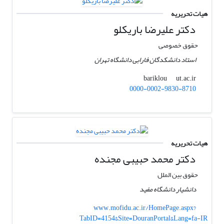
هیات تحریریه
دکتر علیرضا باریکلو
حقوق خصوصی
استاد دانشکدگان فارابی دانشگاه تهران
ut.ac.ir
bariklou
0000-0002-9830-8710
هیات تحریریه
دکتر محمد حبیبی مجنده
حقوق بین الملل
دانشیار دانشگاه مفید
www.mofidu.ac.ir/HomePage.aspx?
TabID=4154&Site=DouranPortal&Lang=fa-IR