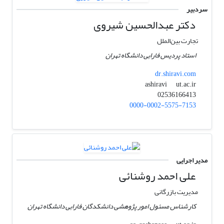
سردبیر
دکتر عبدالحسین شیروی
تجارت بین‌الملل
استاد پردیس فارابی دانشگاه تهران
dr.shiravi.com
ut.ac.ir
ashiravi
02536166413
0000-0002-5575-7153
مدیر اجرایی
علی ‌احمد روشنائی
مدیریت بازرگانی
کارشناس مسئول امور پژوهشی دانشکدگان فارابی دانشگاه تهران