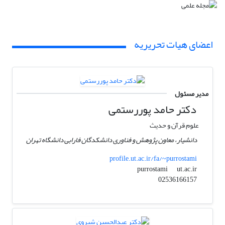
اعضای هیات تحریریه
مدیر مسئول
دکتر حامد پوررستمی
علوم قرآن و حدیث
دانشیار، معاون پژوهش و فناوری دانشکدگان فارابی دانشگاه تهران
profile.ut.ac.ir/fa/~purrostami
ut.ac.ir
purrostami
02536166157