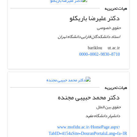
هیات تحریریه
دکتر علیرضا باریکلو
حقوق خصوصی
استاد دانشکدگان فارابی دانشگاه تهران
ut.ac.ir
bariklou
0000-0002-9830-8710
هیات تحریریه
دکتر محمد حبیبی مجنده
حقوق بین الملل
دانشیار دانشگاه مفید
www.mofidu.ac.ir/HomePage.aspx?
TabID=4154&Site=DouranPortal&Lang=fa-IR