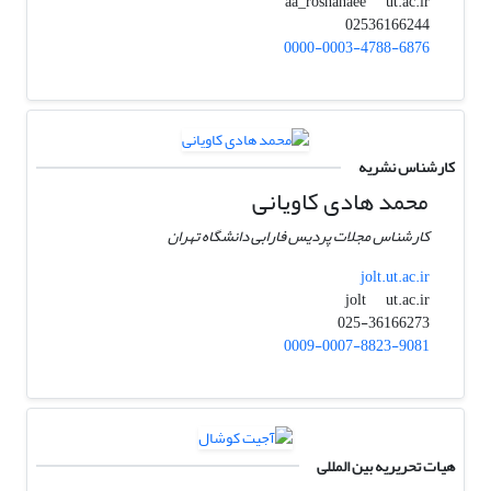
ut.ac.ir
aa_roshanaee
02536166244
0000-0003-4788-6876
کارشناس نشریه
محمد هادی کاویانی
کارشناس مجلات پردیس فارابی دانشگاه تهران
jolt.ut.ac.ir
ut.ac.ir
jolt
025-36166273
0009-0007-8823-9081
هیات تحریریه بین المللی