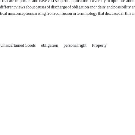
s that are important and have vast scope of application. Diversity of opinions about 
 different views about causes of discharge of obligation and “dein” and possibility an
etical misconceptions arising from confusion in terminology that discussed in this ar
r Unascertained Goods
obligation
personal right
Property