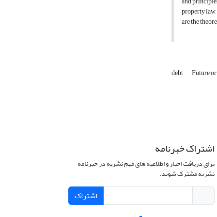
and principle
property law,
are the theor
debt
Future o
اشتراک خبرنامه
برای دریافت اخبار و اطلاعیه های مهم نشریه در خبرنامه
نشریه مشترک شوید.
اشتراک