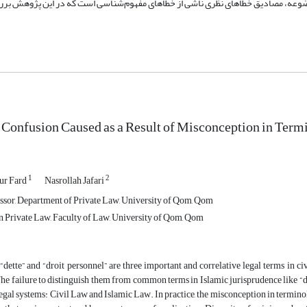
ضوعه، مصادیق خطاهای نظری ناشی از خطاهای مفهوم‌شناسی است که در این پژوهش بر
 Confusion Caused as a Result of Misconception in Term
1
2
ur Fard
Nasrollah Jafari
ssor, Department of Private Law, University of Qom, Qom
n Private Law, Faculty of Law, University of Qom, Qom
 “dette” and “droit personnel” are three important and correlative legal terms in ci
The failure to distinguish them from common terms in Islamic jurisprudence like “
legal systems: Civil Law and Islamic Law. In practice, the misconception in terminol