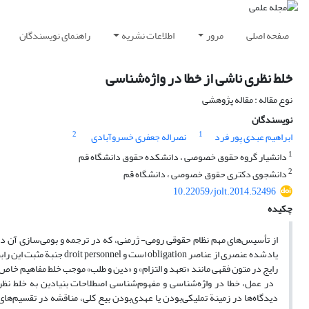
صفحه اصلی
مرور
اطلاعات نشریه
راهنمای نویسندگان
خلط نظری ناشی از خطا در واژه‌شناسی
نوع مقاله : مقاله پژوهشی
نویسندگان
2
1
ابراهیم عبدی پور فرد
نصراله جعفری خسروآبادی
1
دانشیار گروه حقوق خصوصی ، دانشکده حقوق دانشگاه قم
2
دانشجوی دکتری حقوق خصوصی ، دانشگاه قم
10.22059/jolt.2014.52496
چکیده
یادشده عنصری از عناصر ion
رایج در متون فقهی مانند «تعهد و التزام» و «دین و طلب» موجب خلط مفاهیم خ
در عمل، خطا در واژه‌‌شناسی و مفهوم‌شناسی اصطلاحات بنیادین به خلط ن
دیدگاه‌ها در زمینة تملیکی‌بودن یا عهدی‌بودن بیع کلی، مناقشه در تقسیم‌ه