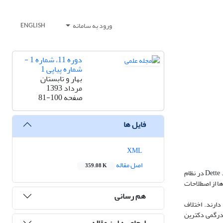
ورود به سامانه
ENGLISH
دوره 11، شماره 1 -
شماره پیاپی 1
بهار و تابستان
مرداد 1393
صفحه
81-100
فایل ها
XML
اصل مقاله
359.08 K
از تأسیس‌های مهم نظام حقوقی رومی- ژرمنی، که در ترجمه و بومی‌سازی آن دقت کافی نشده است، سه اصطلاح مرتبط «obligation» «dette» و«droit personnel» است. Dette در نظام
دن آن‌ها از اصطلاحات
هم رسانی
ارند. اختلاف
ردرگمی دکترین
ارجاع به این مقاله