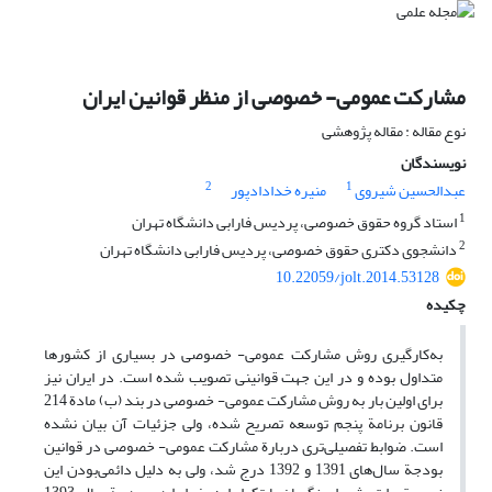
مشارکت عمومی- خصوصی از منظر قوانین ایران
نوع مقاله : مقاله پژوهشی
نویسندگان
2
1
عبدالحسین شیروی
منیره خدادادپور
1
استاد گروه حقوق خصوصی، پردیس فارابی دانشگاه تهران
2
دانشجوی دکتری حقوق خصوصی، پردیس فارابی دانشگاه تهران
10.22059/jolt.2014.53128
چکیده
به‌کارگیری روش‌ مشارکت عمومی- خصوصی در بسیاری از کشورها
متداول بوده و در این جهت قوانینی تصویب شده است. در ایران نیز
برای اولین بار به روش مشارکت عمومی- خصوصی در بند (ب) مادة 214
قانون برنامة پنجم توسعه تصریح شده، ولی جزئیات آن بیان نشده
است. ضوابط تفصیلی‌تری دربارة مشارکت عمومی- خصوصی در قوانین
بودجة سال‌های 1391 و 1392 درج شد، ولی به دلیل دائمی‌بودن این