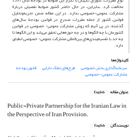
نوع مقررات، شورای نگهبان با تکرار این ضوابط در بودجة سال 1393
مخالفت کرد. بنابراین، در حال حاضر کشور ضوابط تفصیلی‌ دربارة
مشارکت عمومی-خصوصی ندارد. در این مقاله ضمن تجزیه‌و‌تحلیل
قوانین کشور از جمله مقررات مندرج در قوانین بودجة سال‌های
گذشته، در پی آنیم که روش مشارکت عمومی- خصوصی در قوانین
کشورمان با چه الگوها و در چه حوزه‌هایی تحقق می‌یابد و این الگو‌ها تا
چه حد با تقسیم‌بندی‌‌های بین‌المللی مشارکت عمومی- خصوصی انطباق
دارد.
کلیدواژه‌ها
سرمایه‌گذاری بخش خصوصی
طرح‌های تملک دارایی
قانون بودجه
مشارکت عمومی- خصوصی
عنوان مقاله
English
Public-Private Partnership for the Iranian Law in
the Perspective of Iran Provision.
نویسندگان
English
1
2