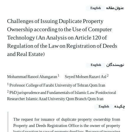
عنوان مقاله
English
Challenges of Issuing Duplicate Property
Ownership according to the Use of Computer
Technology (An Analysis on Article 120 of
Regulation of the Law on Registration of Deeds
and Real Estate)
نویسندگان
English
1
2
Mohammad Rasool Ahangaran
Seyed Mohsen Razavi Asl
1
Professor, College of Farabi, University of Tehran, Qom, Iran
2
PhD jurisprudence and Fundamentals of Islamic Law, Postdoctoral
Researcher, Islamic Azad University, Qom Branch, Qom, Iran
چکیده
English
The request for issuance of duplicate property ownership from
Property and Deeds Registration Office is the owner of property
logical reaction in case of property deed loss. Because of increasing