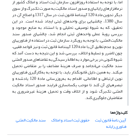
اما، با توجه به استفادة روزافزون سازمان ثبت اسناد و املاک کشور از
نرم‏افزارهای رایانه‏ای و صدور اسناد مالکیت به صورت تک‌برگ و از سوی
دیگر تدوین مادة 120 آیین‏نامة قانون ثبت در سال 1317 و اصلاح آن در
سال 1380، چالش‏هایی برای واحدهای ثبتی ایجاد شده است. در این
تحقیق، که به شیوة توصیفی‌ـ تحلیلی و با استناد به منابع موجود و
بررسی رویة عملی واحدهای ثبتی انجام شد، چالش‏های صدور سند
مالکیت المثنی، با توجه به رویکرد سازمان ثبت در استفاده از فناوری‏های
نوین و عدم تطابق آن با مادة 120 آیین‏نامة قانون ثبت و نیز قواعد فقهی،
چون لاضرر و تسلیط و اتلاف، بررسی شد و این نتیجه به دست آمد که
شیوة کنونی در برخی موارد به اطالة رسیدگی به تقاضاهای صدور المثنی
سند مالکیت می‌انجامد و صرف هزینة مضاعف را بر متقاضی تحمیل
می‏کند. به همین دلیل قانون‏گذار باید، با توجه به به‌کارگیری فناوری‏های
نوین ارتباطی و اطلاعاتی، اقدام به به‌روزرسانی مادة 120 یادشده و
تبصره‏های آن کند تا موجب یکسان‏سازی فرایند صدور اسناد مالکیت
المثنی تک‌برگ شود و از اتلاف وقت و تحمیل هزینة غیرضروری به
متقاضیان جلوگیری کند.
کلیدواژه‌ها
آیین ‏نامة قانون ثبت
حقوق ثبت اسناد و املاک
سند مالکیت المثنی
فناوری رایانه