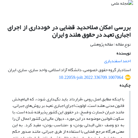
بررسی امکان صلاحدید قضایی در خودداری از اجرای
اجباری تعهد در حقوق هلند و ایران
نوع مقاله : مقاله پژوهشی
نویسنده
احمد اسفندیاری
استادیار گروه حقوق خصوصی، دانشگاه آزاد اسلامی، واحد ساری، ساری، ایران
10.22059/jolt.2022.336709.1007064
چکیده
با اینکه مطابق اصل رومی «قرارداد باید نگهداری شود»، که الهام‌بخش
قانون مدنی هلند است، اولویت اجرای اجباری تعهد بر روش‌های جبرانی،
مانند جبران خسارت و فسخ، در حقوق این کشور پذیرفته شده است، با
سکوت قوانین موضوعه در این مورد، دیوان عالی این کشور اعمال آن را
به دو وصف «علی البدلی بودن» و «متناسب بودن» مقید کرد. به این
معنی هرگاه مرجع قضایی با استفاده از طرق جبرانی، مانند صدور حکم
به پرداخت خسارت و فسخ، بتواند خلل ناشی از نقض قرارداد را مرتفع