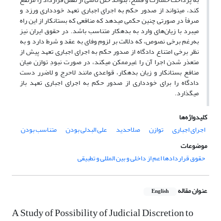
کند، می‏تواند از صدور حکم به اجرای اجباری تعهد خودداری ورزد و
صرفاً در صورتی چنین حکمی می‏دهد که منافعی که بستانکار از این راه
می‏برد با زیان‌های وارد به بدهکار متناسب باشد. در حقوق ایران نیز
به‌رغم برخی نصوص، که دلالت بر لزوم وفای به عقد و شرط دارد و به
نظر برخی امتناع دادگاه از صدور حکم به اجرای اجباری تعهد پیش از
متعذر شدن اجرا آن را غیرممکن می‏کند، در صورت نبودِ توازن میان
منافع بستانکار و زیان بدهکار، قواعدی مانند لاحرج و لاضرر دست
دادگاه را برای خودداری از صدور حکم به اجرای اجباری تعهد باز
می‏گذارد.
کلیدواژه‌ها
اجرای اجباری
توازن
صلاحدید
علی البدلی بودن
متناسب بودن
موضوعات
حقوق قراردادها اعم از داخلی و بین المللی و تطبیقی
عنوان مقاله
English
A Study of Possibility of Judicial Discretion to