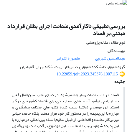
بررسی تطبیقی ناکارآمدی ضمانت اجرای بطلان قرارداد
مبتنی بر فساد
نوع مقاله : مقاله پژوهشی
نویسندگان
عبدالحسین شیروی
منصوره اشراقی
گروه حقوق، دانشکدة حقوق پردیس فارابی، دانشگاه تهران، قم، ایران
10.22059/jolt.2023.345376.1007115
چکیده
فساد در غالب مصادیق، از جمله رشوه، در دنیای تجارت بین‌الملل فعلی
بسیار رایج و توأم با آسیب‌های بسیار جدی برای اقتصاد کشورهای درگیر
است. این موضوع نه‌تنها سبب شده کشورهای مختلف پیشگیری و
مبارزه با این پدیده را در دستور کار خود قرار دهند، بلکه جامعة جهانی
نیز بی‌کار نمانده و اقداماتی، از قبیل تنظیم اسناد بین‌المللی در مبارزه با
این پدیدة شوم، ترتیب داده است. این موضوع بر قدرتمند بودن قانون
به مثابة یک ابزار در پیشگیری و مبارزه با فساد دلالت دارد. با این حال،