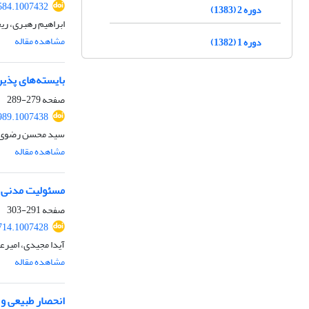
5584.1007432
دوره 2 (1383)
ابراهیم رهبری، ریح
مشاهده مقاله
دوره 1 (1382)
بایسته‌های پذیر
صفحه
279-289
6989.1007438
سید محسن رضوی
مشاهده مقاله
مسئولیت مدنی ه
صفحه
291-303
4714.1007428
آیدا مجیدی، امیرع
مشاهده مقاله
انحصار طبیعی و