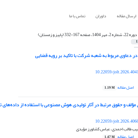
ارسال مقاله
داوران
تماس با ما
دوره 22، شماره 2، مهر 1404، صفحه 167-332 (پاییز و زمستان)
1
ر دعاوی مربوط به شعبه شرکت با تاکید بر رویه قضایی
10.22059/jolt.2026.40
اصل مقاله
1.19 M
ؤلف و حقوق مرتبط در آثار تولیدی هوش مصنوعی با استفاده از داده‌های ت
10.22059/jolt.2026.40
حبیب طالب احمدی، عباس کشاورز مؤیدی
اصل مقاله
1.47 M