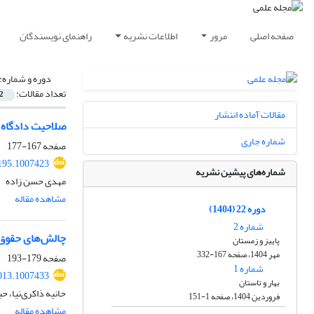
صفحه اصلی
مرور
اطلاعات نشریه
راهنمای نویسندگان
دوره و شماره:
تعداد مقالات:
2
مقالات آماده انتشار
صلاحیت دادگاه د
شماره جاری
صفحه
167-177
4195.1007423
شماره‌های پیشین نشریه
مهدی حسن زاده
مشاهده مقاله
دوره 22 (1404)
شماره 2
چالش‌های حقوق م
پاییز و زمستان
مهر 1404، صفحه 167-332
صفحه
179-193
شماره 1
6013.1007433
بهار و تاستان
حانیه ذاکری‌نیا، 
فروردین 1404، صفحه 1-151
مشاهده مقاله