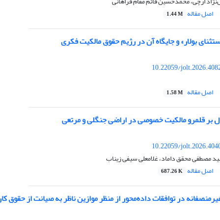
نژاد ارچی، محمدحسین قائم مقام فراهانی
اصل مقاله
1.44 M
تثنای بولار» و جایگاه آن در رژیم حقوق مالکیت فکری
10.22059/jolt.2026.40
اصل مقاله
1.58 M
ال بر قلمرو مالکیت خصوصی در اراضی جنگلی و مرتعی
10.22059/jolt.2026.40
ید مصطفی محقق داماد، غلامعلی سیفی زیناب
اصل مقاله
687.26 K
یرمنصفانه در توافقات داده‌محور از منظر موازین ناظر به صیانت از حقوق کا