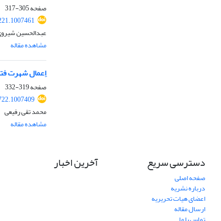
صفحه
305-317
2221.1007461
عبدالحسین شیروی
مشاهده مقاله
اِعمال شهرت فتوایی یا
صفحه
319-332
1722.1007409
محمد تقی رفیعی
مشاهده مقاله
دسترسی سریع
آخرین اخبار
صفحه اصلی
درباره نشریه
اعضای هیات تحریریه
ارسال مقاله
تماس با ما